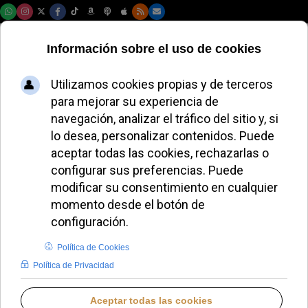
Jueves, 06 de agosto de 2026
El Colegio Maristas
de Málaga será sede
del Encuentro
Diocesano
Misionero
MIGUEL PÉREZ H.
DIÓCESIS DE MÁLAGA
VIERNES, 03 OCTUBRE 2025 17:34