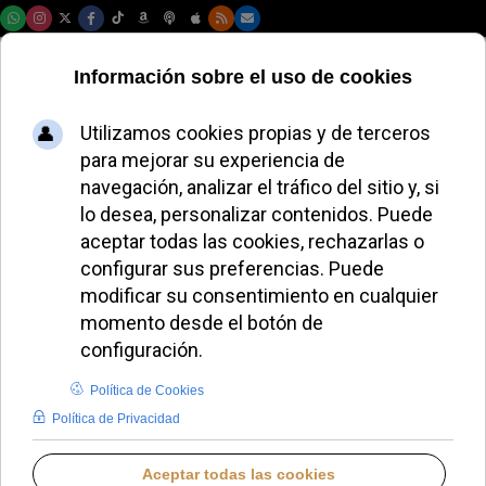
Jueves, 06 de agosto de 2026
Un tesoro litúrgico
medieval: el misal
iluminado que
custodia Sevilla
MIGUEL PÉREZ H.
DIÓCESIS DE SEVILLA
MARTES, 30 DICIEMBRE 2025 12:30