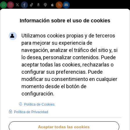
Lunes, 10 de agosto de 2026
Sevilla restaura una
joya mudéjar del
siglo XIV en
Aznalcázar
JUANA MORALES
DIÓCESIS DE SEVILLA
JUEVES, 14 MAYO 2026 20:55