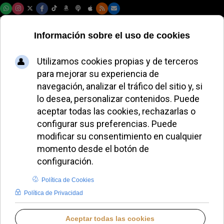
Sábado, 08 de agosto de 2026
La organización de
la visita del Papa
pide calma a los
inscritos
JAVIER RUIZ ARREGUI
VISITA DEL PAPA LEÓN XIV A ESPAÑA
MARTES, 26 MAYO 2026 11:35