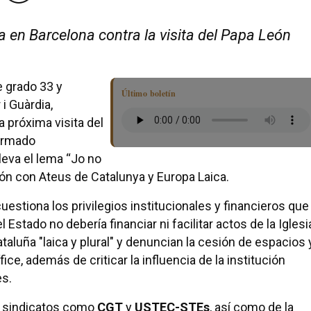
 en Barcelona contra la visita del Papa León
 grado 33 y
Último boletín
i Guàrdia,
 próxima visita del
ormado
 lleva el lema “Jo no
ión con Ateus de Catalunya y Europa Laica.
uestiona los privilegios institucionales y financieros que
 Estado no debería financiar ni facilitar actos de la Iglesi
aluña "laica y plural" y denuncian la cesión de espacios 
ice, además de criticar la influencia de la institución
es.
e sindicatos como
CGT
y
USTEC-STEs
, así como de la