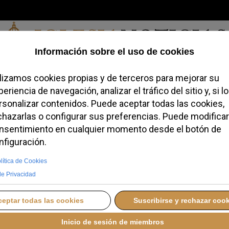
Viernes, 07 de agosto de 2026
redofobiómetro
Blogs
Temas
Buscar
#JovenesConFe
Podcas
 la campaña contra la
a Barcelona
 ESPAÑA
MARTES, 26 MAYO 2026 11:29