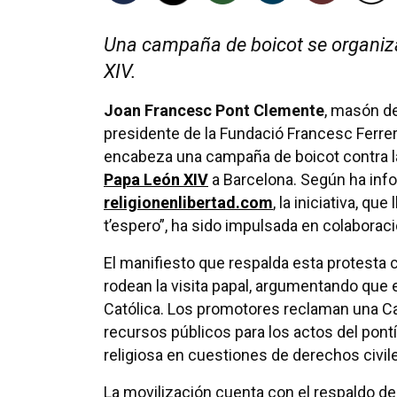
Una campaña de boicot se organiza
XIV.
Joan Francesc Pont Clemente
, masón de
presidente de la Fundació Francesc Ferrer 
encabeza una campaña de boicot contra la
Papa León XIV
a Barcelona. Según ha inf
religionenlibertad.com
, la iniciativa, que
t’espero”, ha sido impulsada en colaborac
El manifiesto que respalda esta protesta c
rodean la visita papal, argumentando que el
Católica. Los promotores reclaman una Cat
recursos públicos para los actos del pontíf
religiosa en cuestiones de derechos civil
La movilización cuenta con el respaldo d