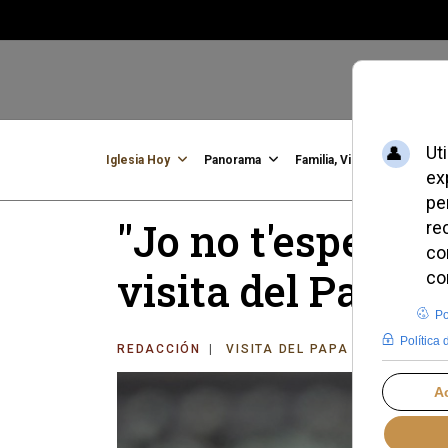
Iglesia Hoy
Panorama
Familia, Vida, Identidad
C
"Jo no t'espero":
visita del Papa 
REDACCIÓN
VISITA DEL PAPA LEÓN XIV A