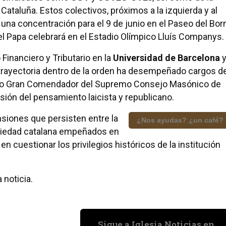
Cataluña. Estos colectivos, próximos a la izquierda y al
na concentración para el 9 de junio en el Paseo del Born
 el Papa celebrará en el Estadio Olímpico Lluís Companys.
inanciero y Tributario en la
Universidad de Barcelona
 trayectoria dentro de la orden ha desempeñado cargos d
rano Gran Comendador del Supremo Consejo Masónico de
ión del pensamiento laicista y republicano.
nsiones que persisten entre la
¿Nos ayudas? ¿un café?
ociedad catalana empeñados en
 en cuestionar los privilegios históricos de la institución
 noticia.
Sigue a Iglesia Noticias en