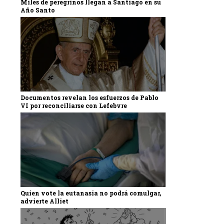
Miles de peregrinos llegan a Santiago en su
Año Santo
Documentos revelan los esfuerzos de Pablo
VI por reconciliarse con Lefebvre
Quien vote la eutanasia no podrá comulgar,
advierte Alliet