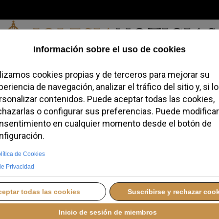
Sábado, 08 de agosto de 2026
redofobiómetro
Blogs
Temas
Buscar
#JovenesConFe
Podcas
ra la visita del Papa a
 especial interés
A ESPAÑA
MARTES, 26 MAYO 2026 11:29