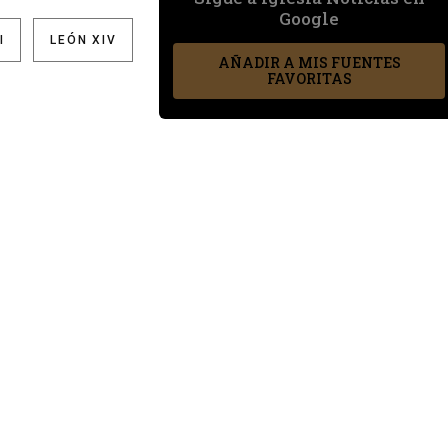
Google
I
LEÓN XIV
AÑADIR A MIS FUENTES
FAVORITAS