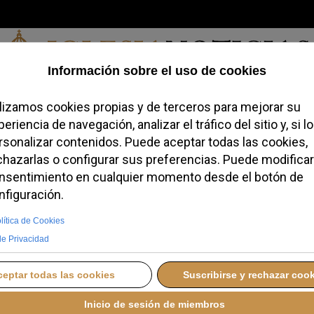
Sábado, 08 de agosto de 2026
redofobiómetro
Blogs
Temas
Buscar
#JovenesConFe
Podcas
icía bajo las calles de
teger al Papa
N XIV A ESPAÑA
JUEVES, 04 JUNIO 2026 10:00