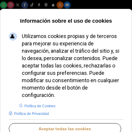
Viernes, 07 de agosto de 2026
León XIV pide a los
obispos españoles
una Iglesia menos
aferrada a
estructuras
LUCAS ALONSO
VISITA DEL PAPA LEÓN XIV A ESPAÑA
LUNES, 08 JUNIO 2026 14:48