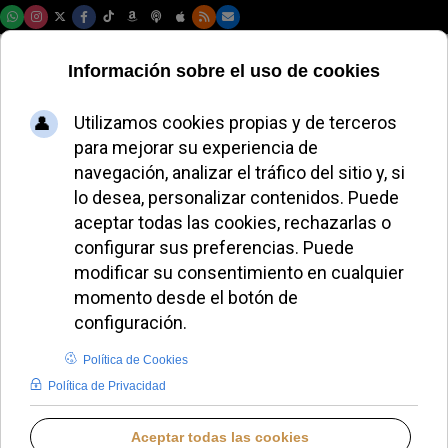
Sábado, 08 de agosto de 2026
Jordan Peterson
advierte que la
agenda LGBT busca
"destruir" la Iglesia
Católica
LAURA CLAVERÍA
IGLESIA UNIVERSAL
LUNES, 25 SEPTIEMBRE 2023 16:28