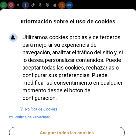
Viernes, 07 de agosto de 2026
Radiant Mobile
promete un Internet
"centrado en Jesús"
con filtros
familiares
LAURA CLAVERÍA
AMÉRICA DEL NORTE
JUEVES, 14 MAYO 2026 07:58