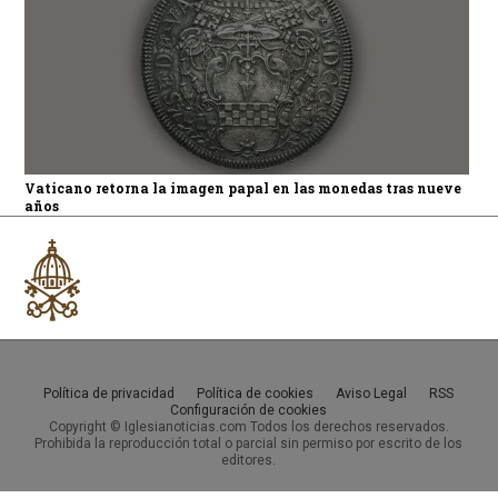
Vaticano retorna la imagen papal en las monedas tras nueve
años
Política de privacidad
Política de cookies
Aviso Legal
RSS
Configuración de cookies
Copyright © Iglesianoticias.com Todos los derechos reservados.
Prohibida la reproducción total o parcial sin permiso por escrito de los
editores.