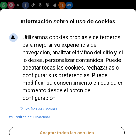
Viernes, 07 de agosto de 2026
El Papa León XIV
designa a dos
nuevos obispos
auxiliares en
Salvador, Brasil
ALMUDENA BUENADICHA
HISPANOAMÉRICA
VIERNES, 04 JULIO 2025 17:06