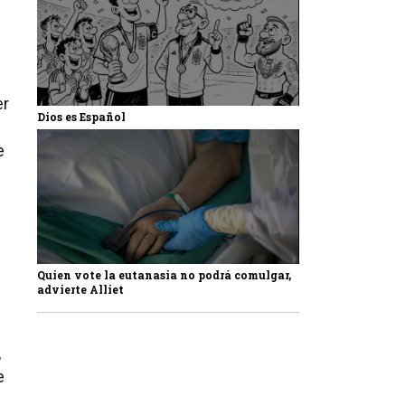
er
Dios es Español
e
Quien vote la eutanasia no podrá comulgar,
advierte Alliet
,
e