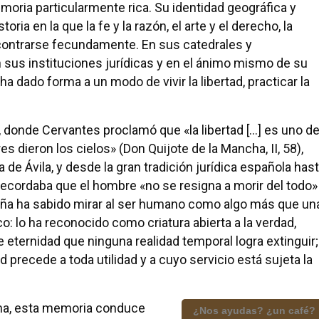
oria particularmente rica. Su identidad geográfica y
oria en la que la fe y la razón, el arte y el derecho, la
contrarse fecundamente. En sus catedrales y
en sus instituciones jurídicas y en el ánimo mismo de su
 dado forma a un modo de vivir la libertad, practicar la
, donde Cervantes proclamó que «la libertad […] es uno d
 dieron los cielos» (Don Quijote de la Mancha, II, 58),
 de Ávila, y desde la gran tradición jurídica española has
recordaba que el hombre «no se resigna a morir del todo»
España ha sabido mirar al ser humano como algo más que un
co: lo ha reconocido como criatura abierta a la verdad,
 eternidad que ninguna realidad temporal logra extinguir;
 precede a toda utilidad y a cuyo servicio está sujeta la
ana, esta memoria conduce
¿Nos ayudas? ¿un café?