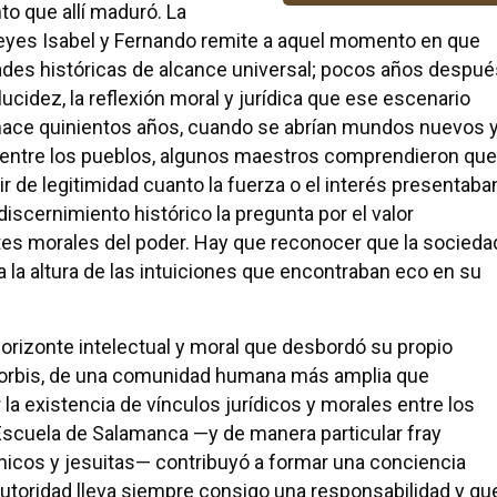
o que allí maduró. La
Reyes Isabel y Fernando remite a aquel momento en que
des históricas de alcance universal; pocos años despué
ucidez, la reflexión moral y jurídica que ese escenario
, hace quinientos años, cuando se abrían mundos nuevos 
s entre los pueblos, algunos maestros comprendieron que
ir de legitimidad cuanto la fuerza o el interés presentaba
iscernimiento histórico la pregunta por el valor
ites morales del poder. Hay que reconocer que la socieda
a la altura de las intuiciones que encontraban eco en su
horizonte intelectual y moral que desbordó su propio
s orbis, de una comunidad humana más amplia que
r la existencia de vínculos jurídicos y morales entre los
 Escuela de Salamanca —y de manera particular fray
inicos y jesuitas— contribuyó a formar una conciencia
 autoridad lleva siempre consigo una responsabilidad y qu