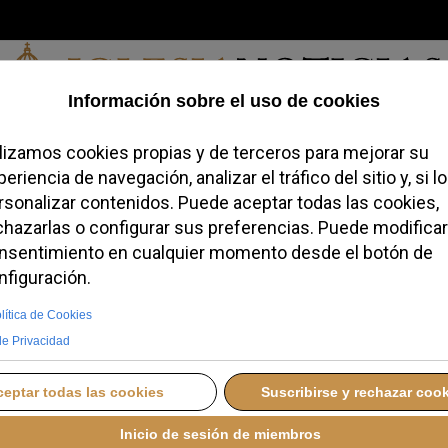
Jueves, 06 de agosto de 2026
redofobiómetro
Blogs
Temas
Buscar
#JovenesConFe
Podcas
to Padre León XIV ant
pañol - Texto complet
NES, 08 JUNIO 2026 12:33