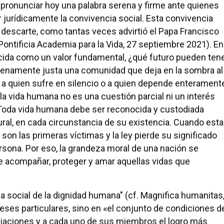
ronunciar hoy una palabra serena y firme ante quienes
r jurídicamente la convivencia social. Esta convivencia
 descarte, como tantas veces advirtió el Papa Francisco
 Pontificia Academia para la Vida, 27 septiembre 2021). En
nocida como un valor fundamental, ¿qué futuro pueden ten
enamente justa una comunidad que deja en la sombra al
o, a quien sufre en silencio o a quien depende enterament
a vida humana no es una cuestión parcial ni un interés
. Toda vida humana debe ser reconocida y custodiada
al, en cada circunstancia de su existencia. Cuando esta
son las primeras víctimas y la ley pierde su significado
rsona. Por eso, la grandeza moral de una nación se
de acompañar, proteger y amar aquellas vidas que
a social de la dignidad humana" (cf. Magnifica humanitas
eses particulares, sino en «el conjunto de condiciones d
ociaciones y a cada uno de sus miembros el logro más