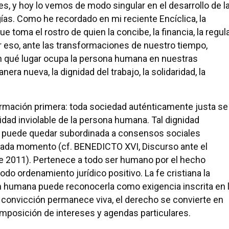
es, y hoy lo vemos de modo singular en el desarrollo de l
ogías. Como he recordado en mi reciente Encíclica, la
 toma el rostro de quien la concibe, la financia, la regul
por eso, ante las transformaciones de nuestro tiempo,
n qué lugar ocupa la persona humana en nuestras
ra nueva, la dignidad del trabajo, la solidaridad, la
rmación primera: toda sociedad auténticamente justa se
idad inviolable de la persona humana. Tal dignidad
o puede quedar subordinada a consensos sociales
 cada momento (cf. BENEDICTO XVI, Discurso ante el
e 2011). Pertenece a todo ser humano por el hecho
odo ordenamiento jurídico positivo. La fe cristiana la
zón humana puede reconocerla como exigencia inscrita en 
a convicción permanece viva, el derecho se convierte en
 imposición de intereses y agendas particulares.