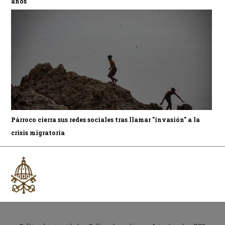
años
Párroco cierra sus redes sociales tras llamar "invasión" a la
crisis migratoria