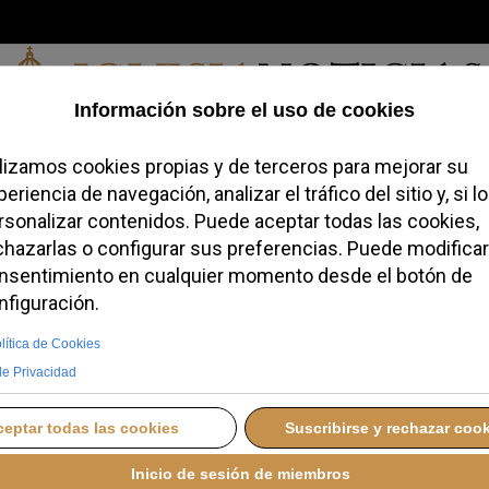
Sábado, 08 de agosto de 2026
a, Identidad
Credofobiómetro
Blogs
Temas
Buscar
#JovenesC