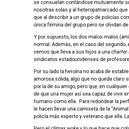
se consuelan contándose mutuamente su
nosotras solas y al heteropatriarcado qu
que al describir a un grupo de policías cor
única fémina del grupo pero se olvidan d
Y por supuesto, los dos malos-malos (am
normal. Además, en el caso del segundo, 
vemos que lleva a sus hijos a una
charter
sindicatos estadounidenses de profesore
Por su lado la heroína no acaba de estable
amorosa sólida, algo que no queda claro s
por la de su amigo, pero que, en cualquier
de que una mujer así sea capaz de vivir en
humano como ella. Para redondear la perf
le hacen llevar una camiseta de la “Anim
policía más experto y veterano que ella. 
Pero el clímax
woke
y lo que hace que col