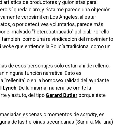
 artística de productores y guionistas para
Pero sí queda claro, y ésta me parece una objeción
ativamente verosímil en Los Ángeles, al estar
tos, o por detectives voluntarios, parece más
r el malvado “heteropatriacado” policial. Por ello
rse también como una reivindicación del movimiento
ud
woke
que entiende la Policía tradicional como un
s de esos personajes sólo están ahí de relleno,
en ninguna función narrativa. Esto es
a “rellenita” o en la homosexualidad del ayudante
l Lynch
. De la misma manera, se omite la
te y astuto, del tipo
Gerard Butler
porque éste
de demasiadas escenas o momentos de
sorority
, es
lguna de las heroínas secundarias (Samira, Martina)