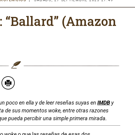
 “Ballard” (Amazon
un poco en ella y de leer reseñas suyas en
IMDB
y
ista de sus momentos
woke
, entre otras razones
e pueda percibir una simple primera mirada.
lo
woke
o que las reseñas de esas dos