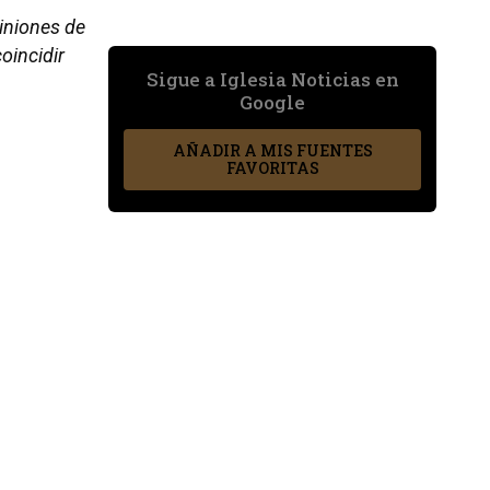
piniones de
oincidir
Sigue a Iglesia Noticias en
Google
AÑADIR A MIS FUENTES
FAVORITAS