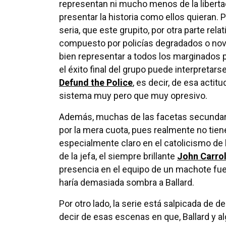
representan ni mucho menos de la libertad
presentar la historia como ellos quieran. 
seria, que este grupito, por otra parte rel
compuesto por policías degradados o nova
bien representar a todos los marginados po
el éxito final del grupo puede interpreta
Defund the Police
, es decir, de esa actit
sistema muy pero que muy opresivo.
Además, muchas de las facetas secundaria
por la mera cuota, pues realmente no tien
especialmente claro en el catolicismo de l
de la jefa, el siempre brillante
John Carrol
presencia en el equipo de un machote fuer
haría demasiada sombra a Ballard.
Por otro lado, la serie está salpicada 
decir de esas escenas en que, Ballard y a