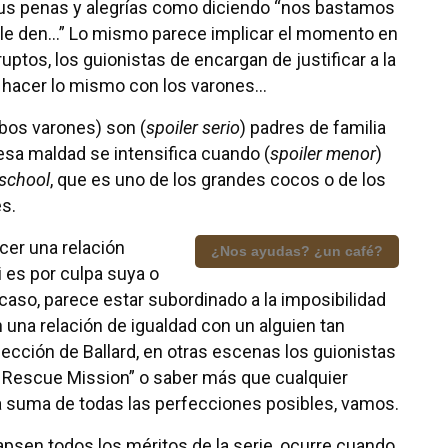
s penas y alegrías como diciendo “nos bastamos
e le den…” Lo mismo parece implicar el momento en
ruptos, los guionistas de encargan de justificar a la
e hacer lo mismo con los varones…
bos varones) son (
spoiler serio
) padres de familia
esa maldad se intensifica cuando (
spoiler menor
)
 school
, que es uno de los grandes cocos o de los
s.
cer una relación
¿Nos ayudas? ¿un café?
i es por culpa suya o
 caso, parece estar subordinado a la imposibilidad
 una relación de igualdad con un alguien tan
ección de Ballard, en otras escenas los guionistas
al Rescue Mission” o saber más que cualquier
La suma de todas las perfecciones posibles, vamos.
apsen todos los méritos de la serie, ocurre cuando