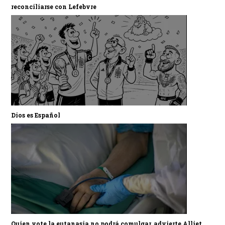
reconciliarse con Lefebvre
Dios es Español
Quien vote la eutanasia no podrá comulgar, advierte Alliet