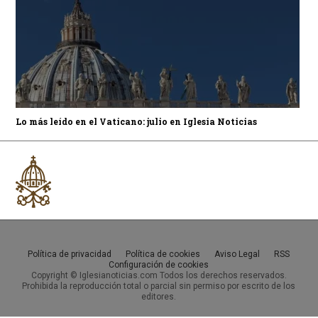
Lo más leído en el Vaticano: julio en Iglesia Noticias
Política de privacidad
Política de cookies
Aviso Legal
RSS
Configuración de cookies
Copyright © Iglesianoticias.com Todos los derechos reservados.
Prohibida la reproducción total o parcial sin permiso por escrito de los
editores.