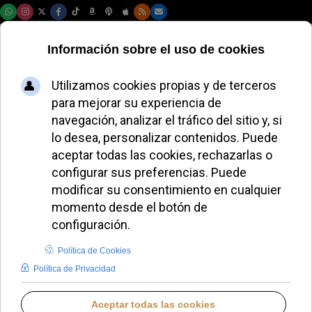
Viernes, 07 de agosto de 2026
Argüello: más
derechos para los
animales que para
los bebés
JAVIER RUIZ ARREGUI
DEFENSA DE LA VIDA
LUNES, 29 DICIEMBRE 2025 13:44