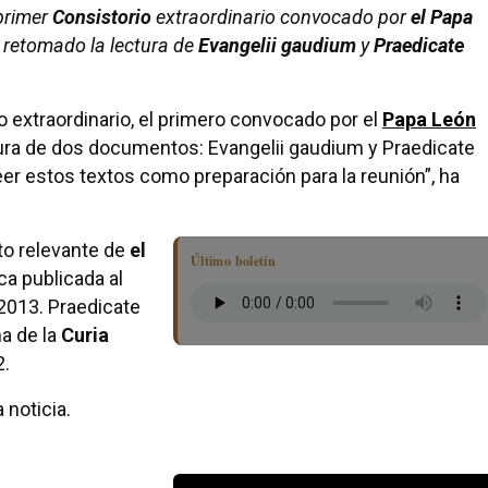
primer
Consistorio
extraordinario convocado por
el Papa
n retomado la lectura de
Evangelii gaudium
y
Praedicate
o extraordinario, el primero convocado por el
Papa León
ctura de dos documentos: Evangelii gaudium y Praedicate
r estos textos como preparación para la reunión”, ha
to relevante de
el
Último boletín
ca publicada al
 2013. Praedicate
ma de la
Curia
2.
 noticia.