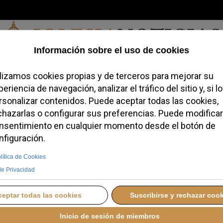
Domingo, 09 de agosto de 2026
redofobiómetro
Blogs
Temas
Buscar
#JovenesConFe
Podcas
V abre su primer
ordinario con la vista
isco
UEVES, 08 ENERO 2026 11:27