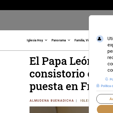
Iglesia Hoy
Panorama
Familia, Vida, Identidad
C
El Papa León XI
consistorio extra
puesta en Franc
ALMUDENA BUENADICHA
IGLESIA HOY
J