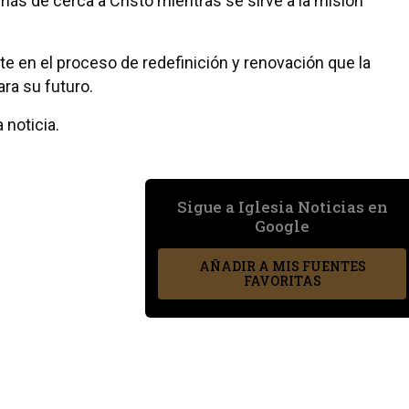
más de cerca a Cristo mientras se sirve a la misión
e en el proceso de redefinición y renovación que la
ra su futuro.
 noticia.
Sigue a Iglesia Noticias en
Google
AÑADIR A MIS FUENTES
FAVORITAS