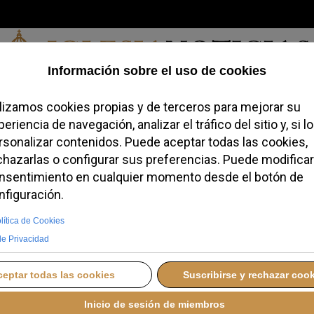
Viernes, 07 de agosto de 2026
redofobiómetro
Blogs
Temas
Buscar
#JovenesConFe
Podcas
Gutiérrez López será
 de los Legionarios de
2
, 04 FEBRERO 2026 23:00