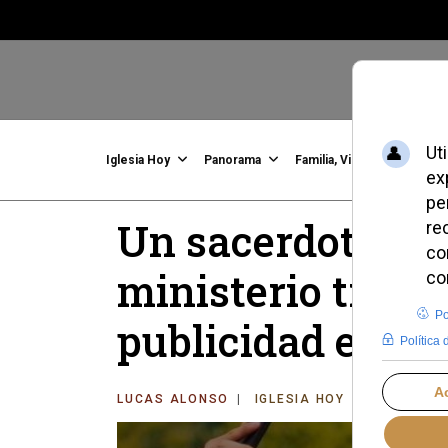
Iglesia Hoy
Panorama
Familia, Vida, Identidad
C
Un sacerdote in
ministerio tras 
publicidad en re
LUCAS ALONSO
IGLESIA HOY
LUNES, 02