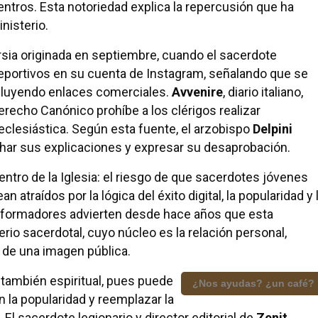
ntros. Esta notoriedad explica la repercusión que ha
nisterio.
rsia originada en septiembre, cuando el sacerdote
portivos en su cuenta de Instagram, señalando que se
ncluyendo enlaces comerciales.
Avvenire
, diario italiano,
recho Canónico prohíbe a los clérigos realizar
eclesiástica. Según esta fuente, el arzobispo
Delpini
har sus explicaciones y expresar su desaprobación.
ntro de la Iglesia: el riesgo de que sacerdotes jóvenes
n atraídos por la lógica del éxito digital, la popularidad y 
 formadores advierten desde hace años que esta
rio sacerdotal, cuyo núcleo es la relación personal,
n de una imagen pública.
 también espiritual, pues puede
¿Nos ayudas? ¿un café?
n la popularidad y reemplazar la
l. El sacerdote legionario y director editorial de
Zenit