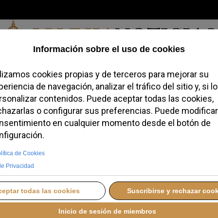
Sábado, 08 de agosto de 2026
redofobiómetro
Blogs
Temas
Buscar
#JovenesConFe
Podcas
fluencer suspende su
polémica por una
des sociales
 FEBRERO 2026 09:34