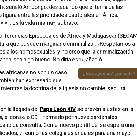
l», señaló Ambongo, destacando que el tema de las
gura entre las prioridades pastorales en África.
evivir. Es la vida misma», subrayó.
Conferencias Episcopales de África y Madagascar (SECAM
tura que busque marginar o criminalizar. «Respetamos a
os a los homosexuales, y no creo que la criminalización
da, sea algo bueno. No diría eso», añadió.
s africanas no son un caso
¿Nos ayudas? ¿un café?
ambién han expresado sus
 mientras la doctrina de la Iglesia no cambie, seguirá
on la llegada del
Papa León XIV
se prevén ajustes en la
ra, el consejo C9 —formado por nueve cardenales
rgano de consulta. Con el nuevo pontífice, se espera una
icados, y reuniones colegiales anuales para una mayor