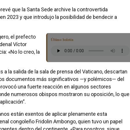
prevé que la Santa Sede archive la controvertida
en 2023 y que introdujo la posibilidad de bendecir a
ero, el prefecto
Último boletín
rdenal Víctor
: «No lo creo, la
a la salida de la sala de prensa del Vaticano, descartan
los documentos más significativos —y polémicos— del
 provocó una fuerte reacción en algunos sectores
donde numerosos obispos mostraron su oposición, lo que
aplicación”.
anos están exentos de aplicar plenamente esta
rdenal congoleño Fridolin Ambongo, quien tuvo un papel
gentes dentro del continente. «Para nosotros, sigue