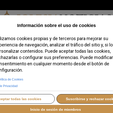
Sábado, 08 de agosto de 2026
redofobiómetro
Blogs
Temas
Buscar
#JovenesConFe
Podcas
tor Manuel Fernández
 Fiducia supplicans
ERNES, 04 JULIO 2025 14:08