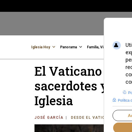
Iglesia Hoy
Panorama
Familia, Vida, Identidad
C
El Vaticano impu
sacerdotes y fami
Iglesia
JOSÉ GARCÍA
DESDE EL VATICANO
MIÉR