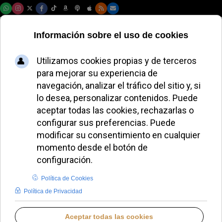
Jueves, 06 de agosto de 2026
El Papa León XIV
pide una justicia
centrada en el bien
común y la equidad
ALMUDENA RODRIGO
PAPA LEÓN XIV
SÁBADO, 20 SEPTIEMBRE 2025 13:54