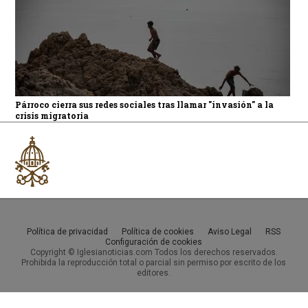
Párroco cierra sus redes sociales tras llamar "invasión" a la
crisis migratoria
Política de privacidad
Política de cookies
Aviso Legal
RSS
Configuración de cookies
Copyright © Iglesianoticias.com Todos los derechos reservados.
Prohibida la reproducción total o parcial sin permiso por escrito de los
editores.