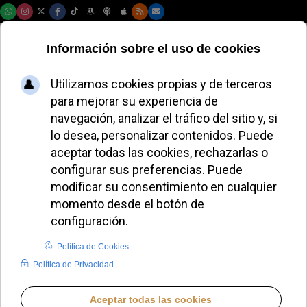
Jueves, 06 de agosto de 2026
El Papa León XIV
invita a redescubrir
el Año Jubilar como
tiempo de gracia y
perdón
ALMUDENA RODRIGO
PAPA LEÓN XIV
JUEVES, 16 OCTUBRE 2025 09:32