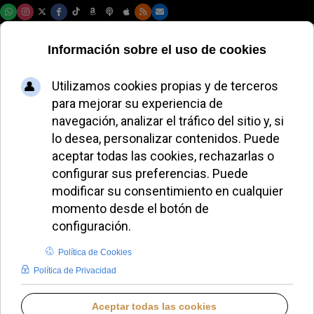
Viernes, 07 de agosto de 2026
El Papa León XIV
anima a los gitanos
a ser protagonistas
del cambio
ALMUDENA RODRIGO
PAPA LEÓN XIV
SÁBADO, 18 OCTUBRE 2025 13:06