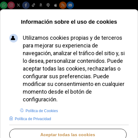
Viernes, 07 de agosto de 2026
León XIV canoniza
a siete nuevos
santos: testigos de
fe desde Venezuela
hasta Papúa Nueva
Guinea