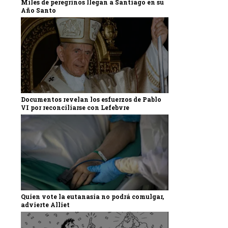
Miles de peregrinos llegan a Santiago en su
Año Santo
Documentos revelan los esfuerzos de Pablo
VI por reconciliarse con Lefebvre
Quien vote la eutanasia no podrá comulgar,
advierte Alliet