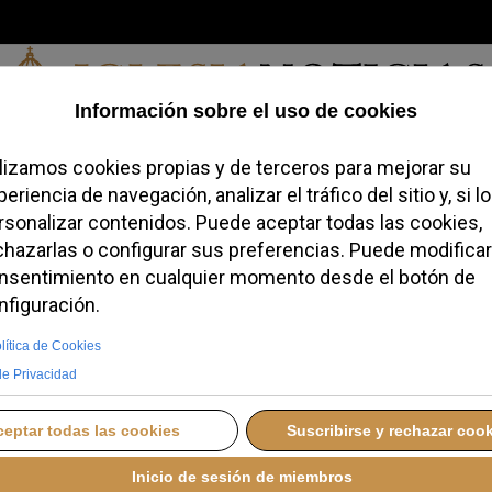
Viernes, 07 de agosto de 2026
redofobiómetro
Blogs
Temas
Buscar
#JovenesConFe
Podcas
 destaca la opción
los pobres en Dilexi Te
ERNES, 14 NOVIEMBRE 2025 17:58