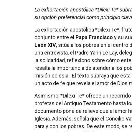
La exhortación apostólica *Dilexi Te* subra
su opción preferencial como principio clave 
La exhortación apostólica *Dilexi Te*, fruto
conjunto entre el
Papa Francisco
y su su
León XIV
, sitúa a los pobres en el centro d
una entrevista, el Padre Yann Le Lay, dele
la solidaridad, reflexionó sobre cómo es
resalta la importancia de atender a los po
misión eclesial. El texto subraya que esta
un acto de fe que revela el amor de Dios 
Asimismo, *Dilexi Te* ofrece un recorrido h
profetas del Antiguo Testamento hasta lo
documento pone de relieve que el amor hac
Iglesia. Además, señala que el Concilio Va
para y con los pobres. De este modo, se r