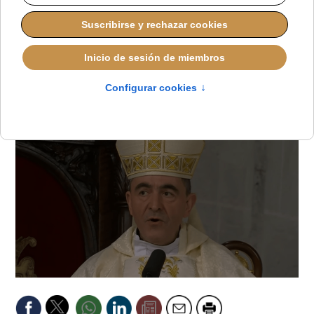
pederastia como
conducta de vida"
LUCAS ALONSO
ESPAÑA
LUNES, 21 JULIO 2025 16:00