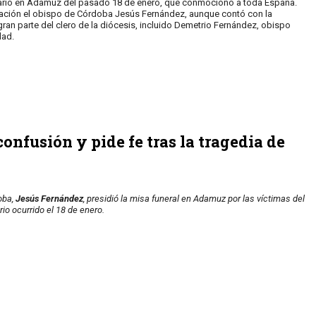
iario en Adamuz del pasado 18 de enero, que conmocionó a toda España.
bración el obispo de Córdoba Jesús Fernández, aunque contó con la
gran parte del clero de la diócesis, incluido Demetrio Fernández, obispo
dad.
onfusión y pide fe tras la tragedia de
oba,
Jesús Fernández
, presidió la misa funeral en Adamuz por las víctimas del
rio ocurrido el 18 de enero.