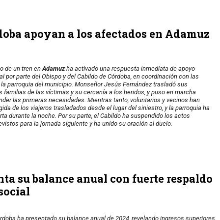
rdoba apoyan a los afectados en Adamuz
to de un tren en
Adamuz
ha activado una respuesta inmediata de apoyo
ial por parte del Obispo y del Cabildo de Córdoba, en coordinación con las
 la parroquia del municipio. Monseñor Jesús Fernández trasladó sus
s familias de las víctimas y su cercanía a los heridos, y puso en marcha
nder las primeras necesidades. Mientras tanto, voluntarios y vecinos han
ida de los viajeros trasladados desde el lugar del siniestro, y la parroquia ha
ta durante la noche. Por su parte, el Cabildo ha suspendido los actos
evistos para la jornada siguiente y ha unido su oración al duelo.
nta su balance anual con fuerte respaldo
social
rdoba ha presentado su balance anual de 2024, revelando ingresos superiores