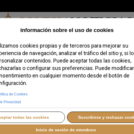
Viernes, 07 de agosto de 2026
redofobiómetro
Blogs
Temas
Buscar
#JovenesConFe
Podcas
maría en Córdoba reivindica
o y limpio