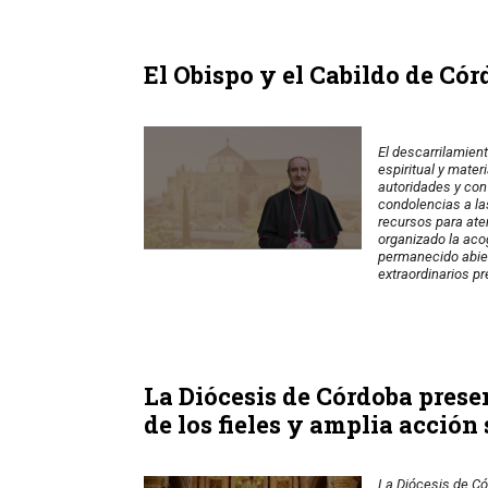
El Obispo y el Cabildo de Có
El descarrilamien
espiritual y mater
autoridades y con
condolencias a la
recursos para ate
organizado la acog
permanecido abier
extraordinarios pr
La Diócesis de Córdoba prese
de los fieles y amplia acción 
La Diócesis de Có