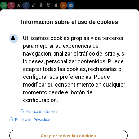
Viernes, 07 de agosto de 2026
Arzobispo Saiz
Meneses: “La Iglesia
no es ni de derechas
ni de izquierdas"
LUCAS ALONSO
DIÓCESIS DE SEVILLA
LUNES, 14 JULIO 2025 17:43