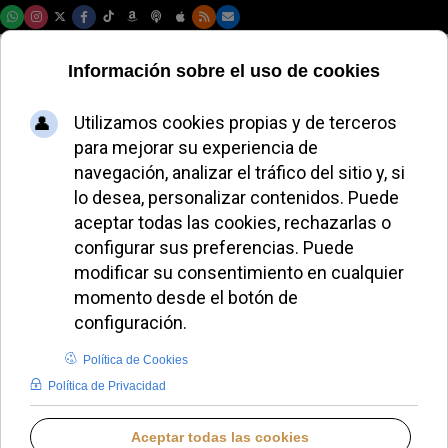
Lunes, 10 de agosto de 2026
El cardenal Cupich
desafía a los
obispos y premia a
un político
proaborto excluido
de la comunión