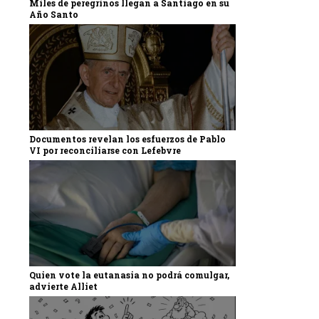
Miles de peregrinos llegan a Santiago en su
Año Santo
Documentos revelan los esfuerzos de Pablo
VI por reconciliarse con Lefebvre
Quien vote la eutanasia no podrá comulgar,
advierte Alliet