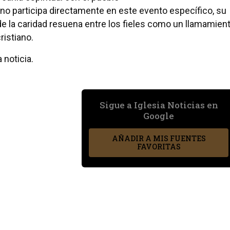
no participa directamente en este evento específico, su
e la caridad resuena entre los fieles como un llamamien
istiano.
 noticia.
Sigue a Iglesia Noticias en
Google
AÑADIR A MIS FUENTES
FAVORITAS