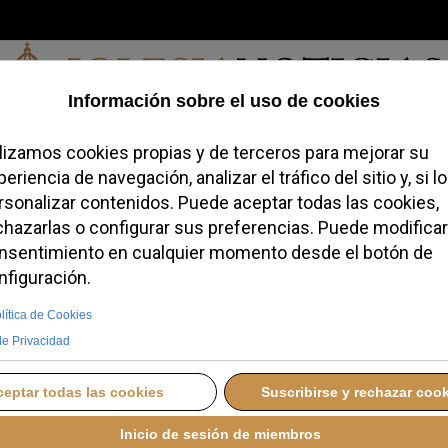
Viernes, 07 de agosto de 2026
redofobiómetro
Blogs
Temas
Buscar
#JovenesConFe
Podcas
para para la Colecta
r Menos" este fin de
A
MARTES, 02 SEPTIEMBRE 2025 17:21