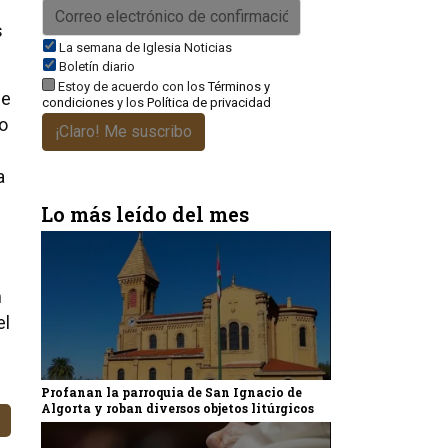
s
La semana de Iglesia Noticias
Boletín diario
Estoy de acuerdo con los
Términos y
ue
condiciones
y los
Política de privacidad
no
¡Claro! Me suscribo
a
Lo más leído del mes
n
el
Profanan la parroquia de San Ignacio de
Algorta y roban diversos objetos litúrgicos