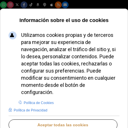
Lunes, 10 de agosto de 2026
¿Qué esperan los
cardenales de León
XIV tras su primer
año como Papa?
REDACCIÓN
LO QUE OTROS CUENTAN
LUNES, 25 MAYO 2026 08:12