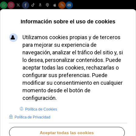
Viernes, 07 de agosto de 2026
Credofobia: informe
semanal | 05/06 al
11/06
REDACCIÓN
LO QUE OTROS CUENTAN
JUEVES, 11 JUNIO 2026 07:01