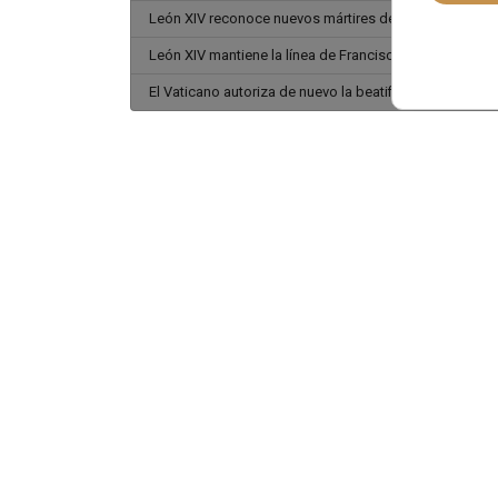
León XIV reconoce nuevos mártires de la persecución 
León XIV mantiene la línea de Francisco en el Dicaster
El Vaticano autoriza de nuevo la beatificación de Fult