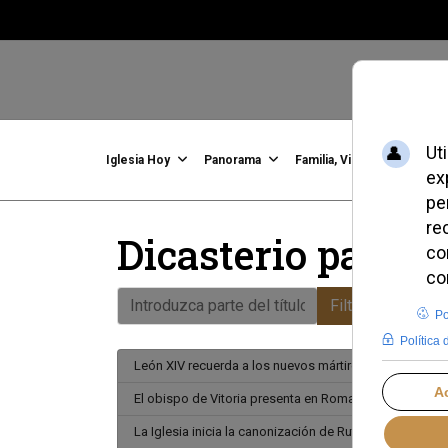
Iglesia Hoy
Panorama
Familia, Vida, Identidad
C
Dicasterio para l
Introduzca parte del título
Filtrar
Limpiar
León XIV recuerda a los nuevos mártires salesianos de
El obispo de Vitoria presenta en Roma el plan pastoral 
La Iglesia inicia la canonización de Ruth Pakaluk, del 