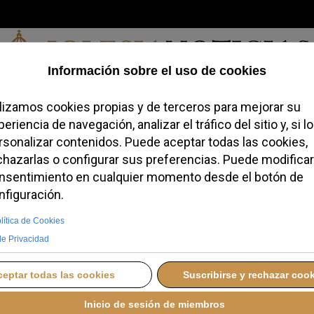
Sábado, 08 de agosto de 2026
redofobiómetro
Blogs
Temas
Buscar
#JovenesConFe
Podcas
as Causas de los Santos
Cantidad 
 Polonia
Surrexit
Opus Dei y ejemplo de fe y familia