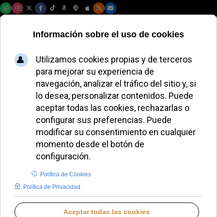
Jueves, 06 de agosto de 2026
El cardenal Dolan
anima a recuperar
la tradición de
consagrar los
hogares
JAVIER RUIZ ARREGUI
IGLESIA HOY
DOMINGO, 18 ENERO 2026 10:33