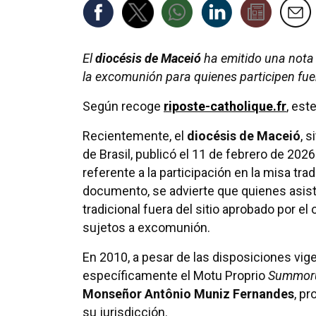
El
diocésis de Maceió
ha emitido una nota s
la excomunión para quienes participen fuer
Según recoge
riposte-catholique.fr
, est
Recientemente, el
diocésis de Maceió
, 
de Brasil, publicó el 11 de febrero de 20
referente a la participación en la misa trad
documento, se advierte que quienes asist
tradicional fuera del sitio aprobado por el
sujetos a excomunión.
En 2010, a pesar de las disposiciones vig
específicamente el Motu Proprio
Summoru
Monseñor Antônio Muniz Fernandes
, pr
su jurisdicción.