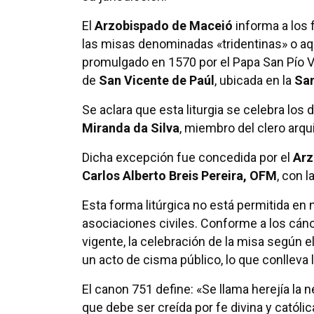
El
Arzobispado de Maceió
informa a los f
las misas denominadas «tridentinas» o aq
promulgado en 1570 por el Papa San Pío V y 
de
San Vicente de Paúl
, ubicada en la
San
Se aclara que esta liturgia se celebra los
Miranda da Silva
, miembro del clero arq
Dicha excepción fue concedida por el
Arz
Carlos Alberto Breis Pereira, OFM
, con 
Esta forma litúrgica no está permitida en ni
asociaciones civiles. Conforme a los cá
vigente, la celebración de la misa según e
un acto de cisma público, lo que conlleva
El canon 751 define: «Se llama herejía la
que debe ser creída por fe divina y católic