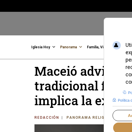
Iglesia Hoy
Panorama
Familia, Vida, Identidad
C
Maceió advierte: 
tradicional fuer
implica la exco
REDACCIÓN
PANORAMA RELIGIOSO
JUE