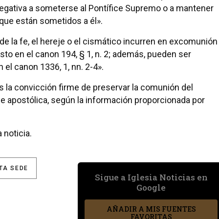
a negativa a someterse al Pontífice Supremo o a mantener
que están sometidos a él».
de la fe, el hereje o el cismático incurren en excomunión
esto en el canon 194, § 1, n. 2; además, pueden ser
el canon 1336, 1, nn. 2-4».
 la convicción firme de preservar la comunión del
e apostólica, según la información proporcionada por
 noticia.
TA SEDE
Sigue a Iglesia Noticias en
Google
AÑADIR A MIS FUENTES
FAVORITAS