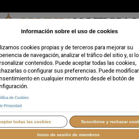
Jueves, 06 de agosto de 2026
redofobiómetro
Blogs
Temas
Buscar
#JovenesConFe
Podcas
asistir a la misa
a del lugar autorizado
munión
VES, 19 FEBRERO 2026 12:05