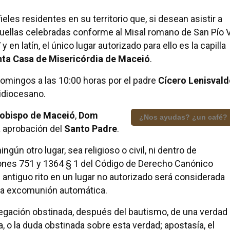
ieles residentes en su territorio que, si desean asistir a
uellas celebradas conforme al Misal romano de San Pío V
en latín, el único lugar autorizado para ello es la capilla
ta Casa de Misericórdia de Maceió
.
 domingos a las 10:00 horas por el padre
Cícero Lenisval
uidiocesano.
obispo de Maceió
,
Dom
¿Nos ayudas? ¿un café?
la aprobación del
Santo Padre
.
ngún otro lugar, sea religioso o civil, ni dentro de
nones 751 y 1364 § 1 del Código de Derecho Canónico
l antiguo rito en un lugar no autorizado será considerada
 la excomunión automática.
 negación obstinada, después del bautismo, de una verdad
a, o la duda obstinada sobre esta verdad; apostasía, el