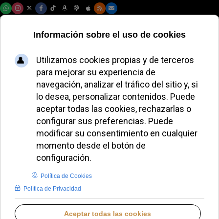
Sábado, 08 de agosto de 2026
León XIV baja del
papamóvil para
recordar el atentado
a Juan Pablo II
LAURA CLAVERÍA
DESDE EL VATICANO
MIÉRCOLES, 13 MAYO 2026 18:26