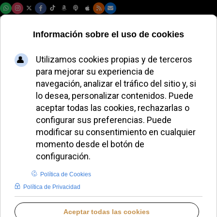
Viernes, 07 de agosto de 2026
Sacerdote español
insta al Papa a
reavivar el debate
sobre la gracia
divina
REDACCIÓN
PAPA LEÓN XIV
LUNES, 06 OCTUBRE 2025 12:09