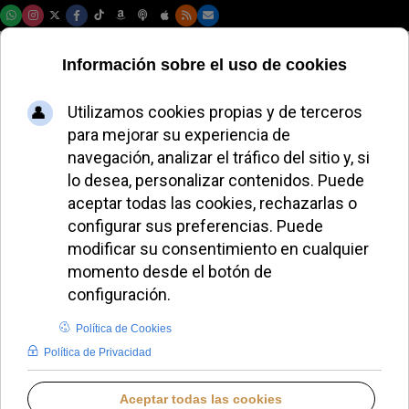
Sábado, 08 de agosto de 2026
El Papa León XIV
agradece a los
Caballeros de Colón
su labor caritativa
ALMUDENA RODRIGO
PAPA LEÓN XIV
LUNES, 06 OCTUBRE 2025 16:08