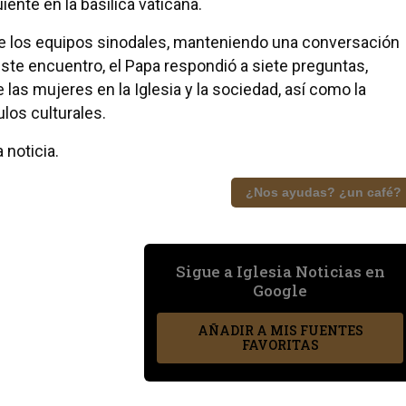
ente en la basílica vaticana.
 de los equipos sinodales, manteniendo una conversación
ste encuentro, el Papa respondió a siete preguntas,
las mujeres en la Iglesia y la sociedad, así como la
los culturales.
 noticia.
¿Nos ayudas? ¿un café?
Sigue a Iglesia Noticias en
Google
AÑADIR A MIS FUENTES
FAVORITAS