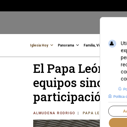
Iglesia Hoy
Panorama
Familia, Vida, Identidad
C
El Papa León XIV
equipos sinodale
participación de
ALMUDENA RODRIGO
PAPA LEÓN XIV
DO