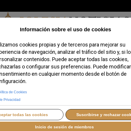
Viernes, 07 de agosto de 2026
redofobiómetro
Blogs
Temas
Buscar
#JovenesConFe
Podcas
 dialoga con los
s sobre la
 las mujeres
MINGO, 26 OCTUBRE 2025 21:06