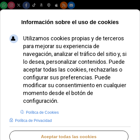
Jueves, 06 de agosto de 2026
El Papa León XIV
muestra solidaridad
con los afectados
por las lluvias en
Centroamérica
ALMUDENA RODRIGO
PAPA LEÓN XIV
DOMINGO, 26 OCTUBRE 2025 21:12