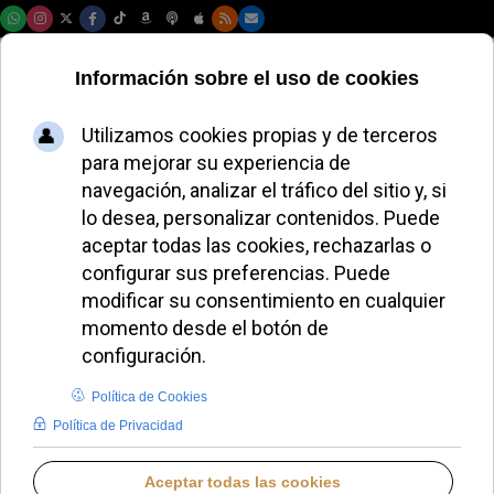
Sábado, 08 de agosto de 2026
Un libro revela
anécdotas inéditas
del Papa León XIV,
incluido el día en
que fue dado por
muerto en Perú