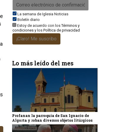
La semana de Iglesia Noticias
 e
Boletín diario
s
Estoy de acuerdo con los
Términos y
condiciones
y los
Política de privacidad
¡Claro! Me suscribo
ra
e
Lo más leído del mes
ás
Profanan la parroquia de San Ignacio de
Algorta y roban diversos objetos litúrgicos