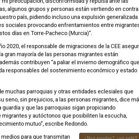
r mi preocupación, disconformidad y repulsa ante las
s, algunos grupos y personas están vertiendo en contra
estro país, pidiendo incluso una expulsión generalizada
redes sociales provocando enfrentamientos entre migrante
tos días en Torre-Pacheco (Murcia)".
ño 2020, el responsable de migraciones de la CEE asegu
e la gran mayoría de las personas migrantes están
además contribuyen "a paliar el invierno demográfico qu
da responsables del sostenimiento económico y estado
e muchas parroquias y otras entidades eclesiales que
u seno, sin prejuicios, a las personas migrantes, dice m
la guardia y que las parroquias sigan propiciando
migrantes y autóctonos que posibiliten la escucha,
uecimiento mutuo", escribe Redondo.
s medios para que transmitan
¿Nos ayudas? ¿un café?