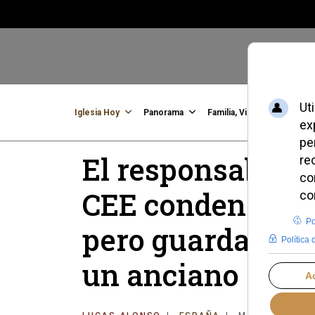
Iglesia Hoy
Panorama
Familia, Vida, Identidad
C
El responsable d
CEE condena los
pero guarda silen
un anciano