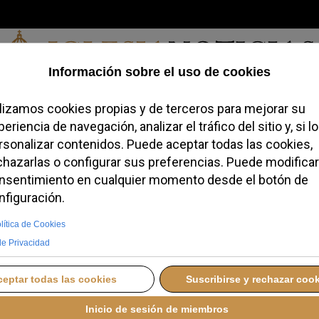
Viernes, 07 de agosto de 2026
redofobiómetro
Blogs
Temas
Buscar
#JovenesConFe
Podcas
e Migraciones de la
 ataques a inmigrantes
cio sobre la paliza a