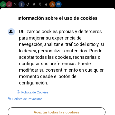
Jueves, 06 de agosto de 2026
Nadal envía una
camiseta al Papa,
que sueña con jugar
al tenis con él
JAVIER RUIZ ARREGUI
ESPAÑA
VIERNES, 13 FEBRERO 2026 16:04