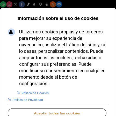
Sábado, 08 de agosto de 2026
El obispo de Passau
alerta: el Camino
Sinodal divide y
debilita a la Iglesia
JAVIER RUIZ ARREGUI
IGLESIA HOY
VIERNES, 06 FEBRERO 2026 18:15