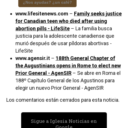
¿Nos ayudas? ¿un café?
www.lifesitenews.com
–
Family seeks justice
for Canadian teen who died after using
abortion pills - LifeSite
– La familia busca
justicia para la adolescente canadiense que
murió después de usar píldoras abortivas -
LifeSite
www.agensir.it
–
188th General Chapter of
the Augustinians opens in Rome to elect new
Prior General - AgenSIR
– Se abre en Roma el
188º Capítulo General de los Agustinos para
elegir un nuevo Prior General - AgenSIR
Los comentarios están cerrados para esta noticia.
Sigue a Iglesia Noticias en
Google