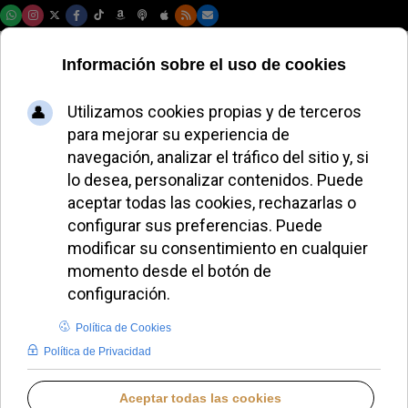
Domingo, 09 de agosto de 2026
Tragedia por las
píldoras abortivas
en Canadá y nueva
etapa para los
Agustinos en Roma
REDACCIÓN
LO QUE OTROS CUENTAN
VIERNES, 29 AGOSTO 2025 09:00