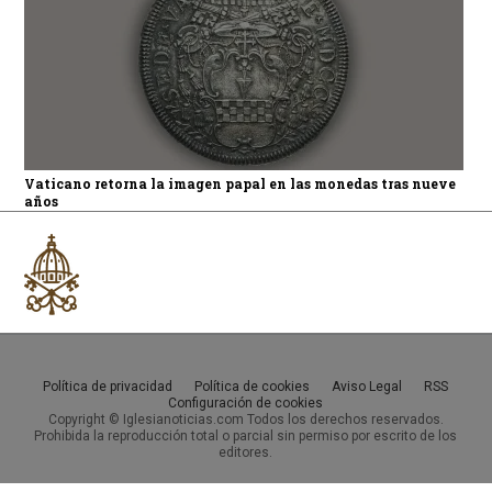
Vaticano retorna la imagen papal en las monedas tras nueve
años
Política de privacidad
Política de cookies
Aviso Legal
RSS
Configuración de cookies
Copyright © Iglesianoticias.com Todos los derechos reservados.
Prohibida la reproducción total o parcial sin permiso por escrito de los
editores.